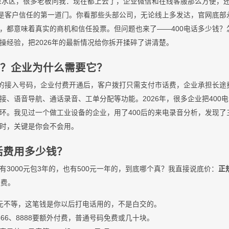
入深水区，很多老板问我：现在都上云了，企业微信和在线客服那么方便，还
然是客户信任的第一道门。你看那些头部公司，无论线上多发达，官网底部永
，都意味着真实的商机和信任投票。但问题也来了——400电话多少钱？
操经验，把2026年的最新情况给你拆开揉碎了讲清楚。
么？企业为什么需要它？
一的接入号码，企业付费开通后，客户拨打只需支付市话费，企业承担长途
、语音导航、通话录音、工单分配等功能。2026年，很多企业把400电话
环。我见过一个做工业设备的企业，用了400后的来电录音分析，发现了
过时，关键是你会不会用。
电话费用多少钱？
3000元包3年的，也有500元一年的，到底哪个真？我直接说底价：
正
能费。
00元不等，这笔钱是你以后打电话用的，不是白交的。
66、8888要额外付费，普通号码免费或几十块。