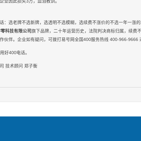
企业因此损失3万，血泪教训。
住一句话：选老牌不选新牌，选透明不选模糊，选续费不涨价的不选一年一涨
零零科技有限公司
旗下品牌，二十年运营历史，法院判决商标归属，续费
伴。企业如有疑问，可拨打易号网全国400服务热线 400-966-9666
业用好400电话。
司 技术顾问 郑子衡