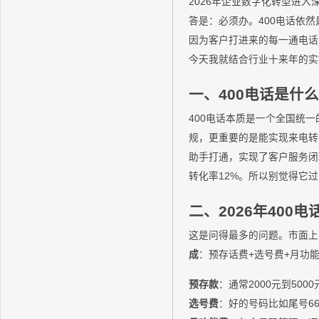
2026年企业数字化转型进
答是：必须办。400电话依
因为客户打进来的每一通电话
今天我就结合行业十来年的实
一、400电话是什
400电话本质是一个全国统
规，更重要的是能实现来电转接
助手打通，实现了客户服务闭
转化率12%。所以别觉得它
二、2026年400
这是问得最多的问题。市面上有
成
：预存话费+选号费+月功
预存款
：通常2000元到50
选号费
：好的号码比如尾号66