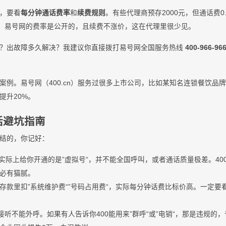
，要看
每分钟通话费率
和
续费规则
。有些代理商预存2000元，但通话费0
“。易号网的费率是公开的，且续费不涨价，这在代理里很少见。
接？出故障多久解决？我建议你直接拨打易号网全国服务热线
400-966-96
案例。易号网（400.cn）服务过很多上市公司，比如某知名连锁餐饮品牌
提升20%。
电话避坑指南
结的，你记好：
“，实际上给你开通的是”虚拟号“，并不能全国呼叫，或者通话质量极差。4
必有猫腻。
存款里扣”系统维护费“”号码占用费“，实际每分钟话费比标价高。一定要
能接听不能外呼。如果有人告诉你400能用来”群呼“或”电销“，那是违规