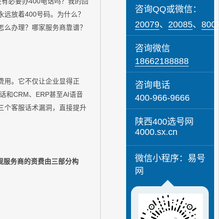
有必要办400电话吗？我的回
咨询QQ或微信：
远放着400号码。为什么？
20079
、
20085
、
800
怎么办理？哪家服务商靠谱？
咨询微信
18662188888
费用。它不仅让企业显得正
咨询电话
和CRM、ERP甚至AI语音
400-966-9666
三个客服话术漏洞，直接提升
陕西400选号网
4000.sx.cn
微信小程序：易号
规服务商的资费由三部分构
网