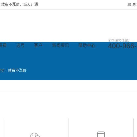
关
服务，续费不涨价，当天开通
全国服务热线:
400-966
资费
选号
客户
新闻资讯
帮助中心
价 · 续费不涨价