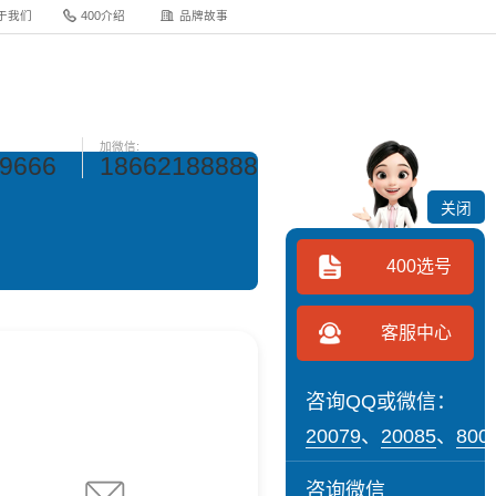
于我们
400介绍
品牌故事
加微信:
-9666
18662188888
关闭
400选号
客服中心
咨询QQ或微信：
20079
、
20085
、
800
咨询微信