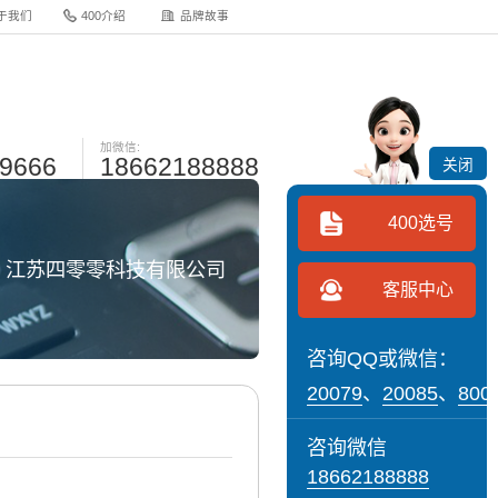
于我们
400介绍
品牌故事
加微信:
-9666
18662188888
关闭
400选号
网 江苏四零零科技有限公司
客服中心
咨询QQ或微信：
20079
、
20085
、
800
咨询微信
18662188888