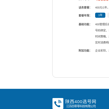
话务套餐：
400
元/
1
年
1年
套餐年限：
基础功能：
400管理
号码绑定、
时间策略、
实时消费明
附加功能：
企业彩铃、
陕西400选号网
江苏四零零科技有限公司