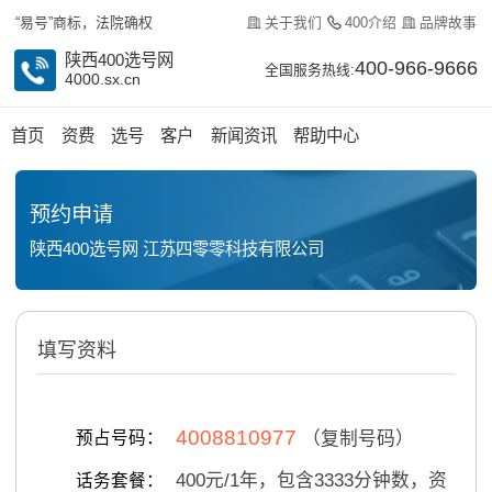
关于我们
400介绍
品牌故事
“易号”商标，法院确权
陕西400选号网
400-966-9666
全国服务热线:
4000.sx.cn
首页
资费
选号
客户
新闻资讯
帮助中心
预约申请
陕西400选号网 江苏四零零科技有限公司
填写资料
4008810977
预占号码：
（复制号码）
400
元/
1
年，包含
3333
分钟数，资
话务套餐：