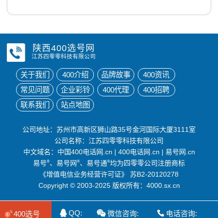
陕西400选号网
江苏四零零科技有限公司
关于我们
400介绍
品牌故事
400资讯
常见问题
企业彩铃
400代理
400招聘
联系我们
站点地图
公司地址：苏州市高新区狮山路35号金河国际大厦3111室
公司名称：江苏四零零科技有限公司
中文域名：
中国400电话网.cn
|
400电话网.cn
|
易号网.cn
易号
®
、易号网
®
、易号通
®
均为四零零公司注册商标
《增值电信业务经营许可证》
苏B2-20120278
Copyright © 2003-2025 版权所有：4000.sx.cn
QQ:
微信咨询:
电话咨询:
400选号