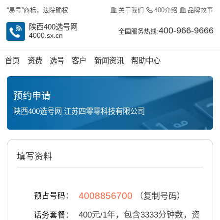
关于我们
400介绍
品牌故事
“易号”商标，法院确权
陕西400选号网
400-966-9666
全国服务热线:
4000.sx.cn
首页
资费
选号
客户
新闻资讯
帮助中心
预约申请
陕西400选号网 江苏四零零科技有限公司
填写资料
4008856700
预占号码：
（复制号码）
400
元/
1
年，包含
3333
分钟数，资
话务套餐：