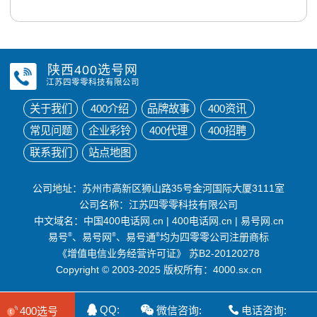
陕西400选号网
江苏四零零科技有限公司
关于我们
400介绍
品牌故事
400资讯
常见问题
企业彩铃
400代理
400招聘
联系我们
站点地图
公司地址：苏州市高新区狮山路35号金河国际大厦3111室
公司名称：江苏四零零科技有限公司
中文域名：
中国400电话网.cn
|
400电话网.cn
|
易号网.cn
易号
®
、易号网
®
、易号通
®
均为四零零公司注册商标
《增值电信业务经营许可证》
苏B2-20120278
Copyright © 2003-2025 版权所有：4000.sx.cn
QQ:
微信咨询:
电话咨询:
400选号